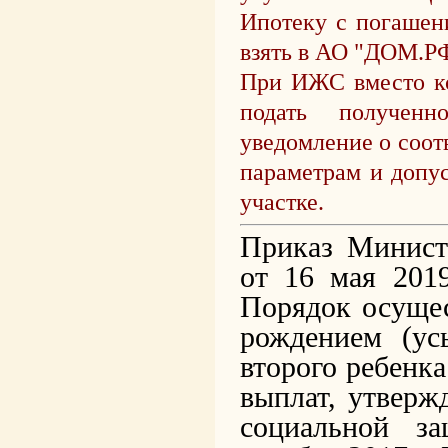
Ипотеку с погашен
взять в АО "ДОМ.Р
При ИЖС вместо ко
подать полученн
уведомление о соо
параметрам и допу
участке.
Приказ Минист
от 16 мая 201
Порядок осущес
рождением (ус
второго ребенк
выплат, утверж
социальной з