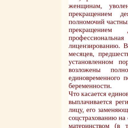
женщинам, уволе
прекращением де
полномочий частных 
прекращением 
профессиональная 
лицензированию. В
месяцев, предшес
установленном по
возложены пол
единовременного п
беременности.
Что касается едино
выплачивается рег
лицу, его заменяющ
соцстрахованию на 
материнством (в 