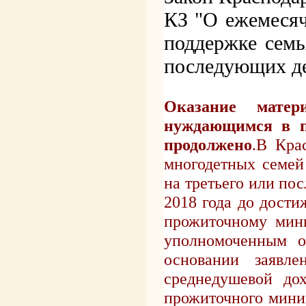
КЗ "О ежемеся
поддержке семь
последующих д
Оказание мате
нуждающимся в п
продолжено
.
В Кра
многодетных семей
на третьего или по
2018 года до дости
прожиточному мини
уполномоченным о
основании заявл
среднедушевой до
прожиточного мини