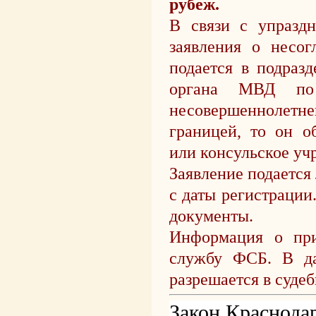
рубеж.
В связи с упразд
заявления о несог
подается в подраз
органа МВД по 
несовершеннолетн
границей, то он о
или консульское уч
Заявление подается 
с даты регистрации
документы.
Информация о при
службу ФСБ. В да
разрешается в суде
Закон
Краснодарс