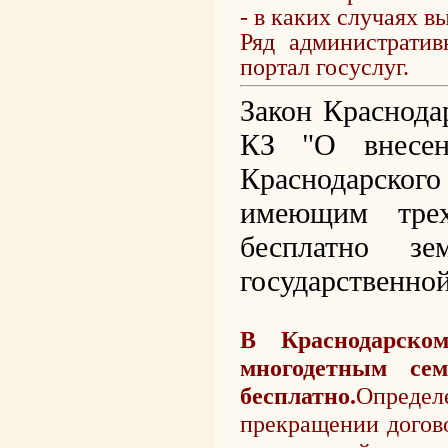
- в каких случаях в
Ряд администрати
портал госуслуг.
Закон Краснодар
КЗ "О внесен
Краснодарског
имеющим трех
бесплатно зе
государственно
В Краснодарско
многодетным сем
бесплатно.
Опреде
прекращении догово