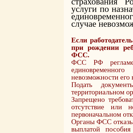
страхования Р
услуги по назн
единовременно
случае невозмо
Если работодател
при рождении реб
ФСС.
ФСС РФ регламен
единовременного
невозможности его 
Подать докуме
территориальном о
Запрещено требова
отсутствие или н
первоначальном отк
Органы ФСС отказыв
выплатой пособия