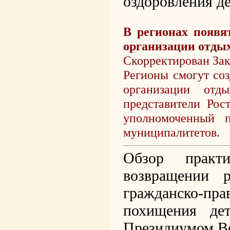
оздоровления д
В
регионах появя
организации отдых
Скорректирован Зак
Регионы смогут со
организации отд
представители Рос
уполномоченный п
муниципалитетов.
Обзор практ
возвращении 
гражданско-п
похищения де
Президиумом Ве