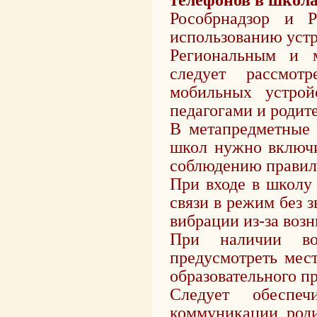
Рособрнадзор и Р
использованию устр
Региональным и 
следует рассмот
мобильных устро
педагогами и родит
В метапредметные 
школ нужно включи
соблюдению правил 
При входе в школу
связи в режим без з
вибрации из-за воз
При наличии воз
предусмотреть мес
образовательного п
Следует обеспеч
коммуникации роди