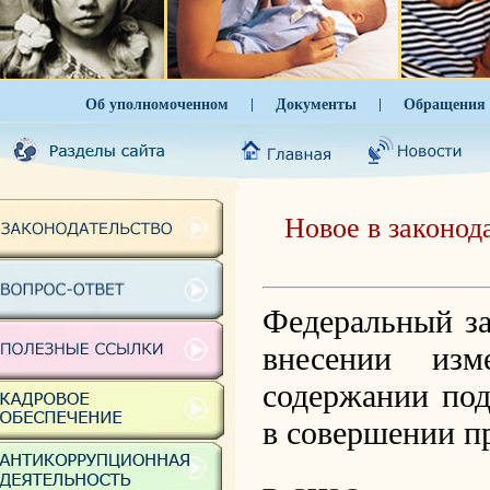
Об уполномоченном
|
Документы
|
Обращения 
Новое в законод
Фед
еральный за
внесении из
содержании по
в совершении п