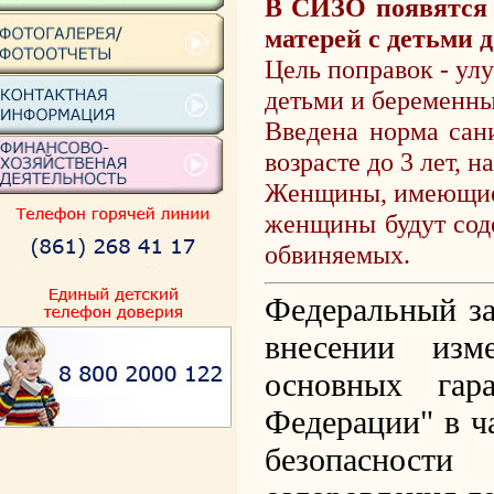
В СИЗО появятся
матерей с детьми до
Цель поправок - ул
детьми и беременн
Введена норма сан
возрасте до 3 лет, н
Женщины, имеющие п
женщины будут сод
обвиняемых.
Федеральный за
внесении из
основных гар
Федерации" в ч
безопасност